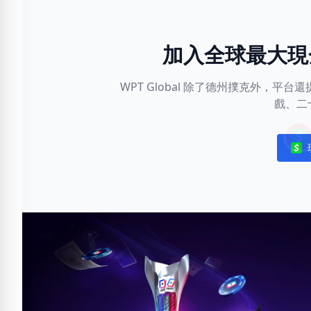
加入全球最大現
WPT Global 除了德州撲克外，
戲、二
Noti