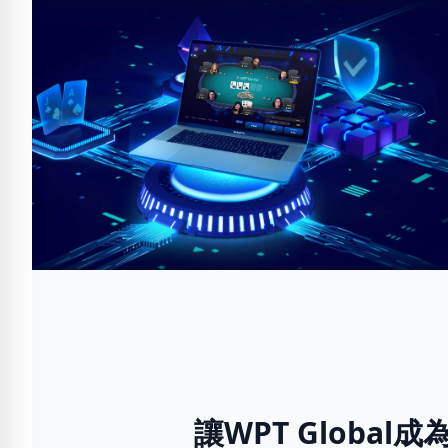
讓WPT Globa