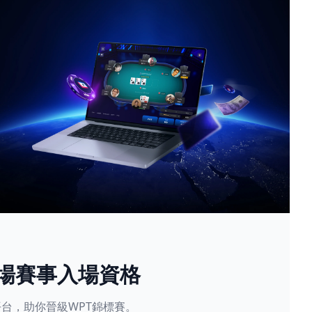
現場賽事入場資格
星賽平台，助你晉級WPT錦標賽。