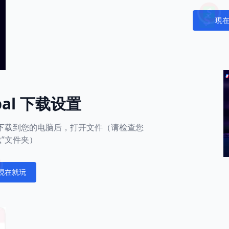
現
Notific
obal 下载设置
用下载到您的电脑后，打开文件（请检查您
载”文件夹）
現在就玩
fications