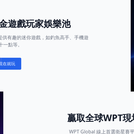
金遊戲玩家娛樂池
平台還提供有趣的迷你遊戲，如釣魚高手、手機遊
十一點等。
現在就玩
fications
贏取全球WPT
WPT Global 線上首選衛