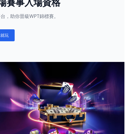
現場賽事入場資格
星賽平台，助你晉級WPT錦標賽。
在就玩
ations