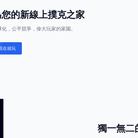
l成為您的新線上撲克之家
正全球化，公平競爭，偉大玩家的家園。
現在就玩
fications
獨一無二