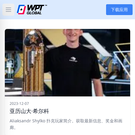
下载应用
Open main menu
首页
新闻
文章
扑克
应用
玩家
2023-12-07
亚历山大·希尔科
分类
Aliaksandr Shylko 扑克玩家简介。获取最新信息、奖金和画
廊。
标签