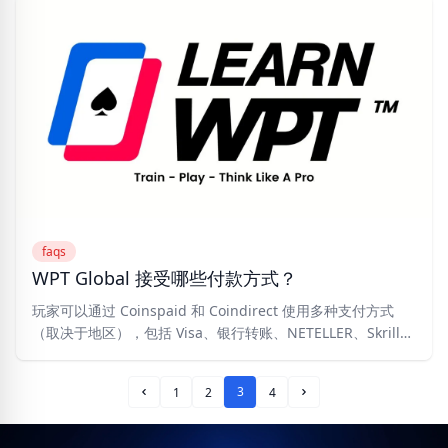
faqs
WPT Global 接受哪些付款方式？
玩家可以通过 Coinspaid 和 Coindirect 使用多种支付方式
（取决于地区），包括 Visa、银行转账、NETELLER、Skrill
以及比特币、以太坊、莱特币等加密货币。其他方法包括（在
某些地区可用）：Interac、Muchbetter、PIX、Boleto、
3
1
2
4
Ecopayz、Astropay 和 Luxon。
Prev Page
Next Page