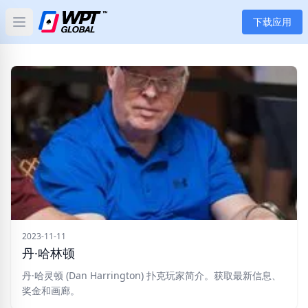
下载应用
Open main menu
首页
新闻
文章
扑克
应用
玩家
2023-11-11
丹·哈林顿
分类
丹·哈灵顿 (Dan Harrington) 扑克玩家简介。获取最新信息、
奖金和画廊。
标签