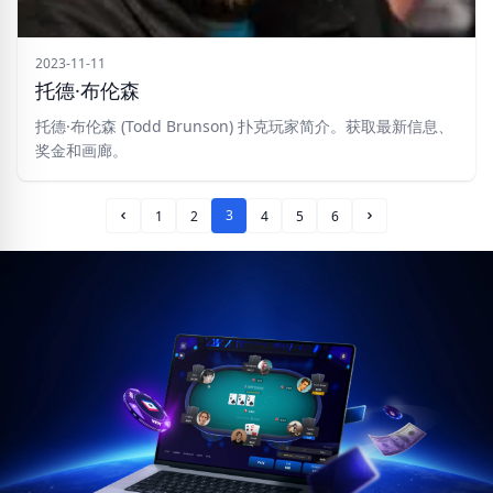
2023-11-11
托德·布伦森
托德·布伦森 (Todd Brunson) 扑克玩家简介。获取最新信息、
奖金和画廊。
3
1
2
4
5
6
Prev Page
Next Page