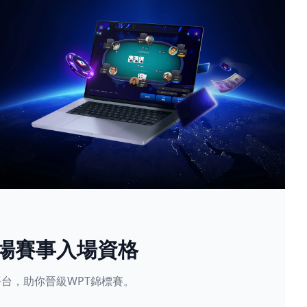
現場賽事入場資格
星賽平台，助你晉級WPT錦標賽。