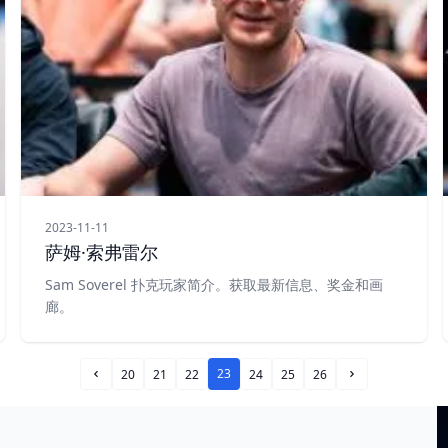
2023-11-11
萨姆·索弗雷尔
Sam Soverel 扑克玩家简介。获取最新信息、奖金和画
廊。
23
20
21
22
24
25
26
Prev Page
Next Page