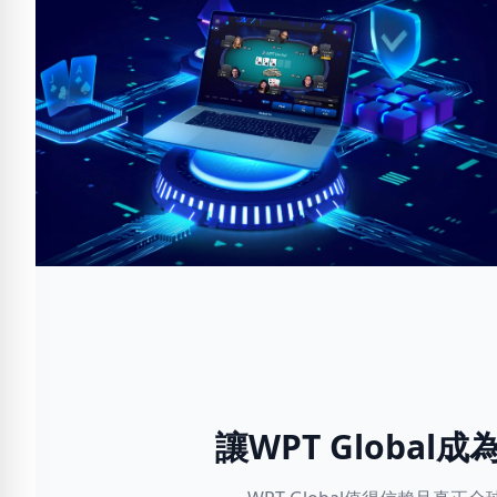
讓WPT Globa