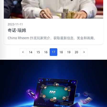
2023-11-11
奇诺·瑞姆
Chino Rheem 扑克玩家简介。获取最新信息、奖金和画廊。
17
14
15
16
18
19
20
Prev Page
Next Page