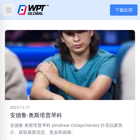
下载应用
Open main menu
首页
新闻
文章
扑克
应用
玩家
2023-11-11
安德鲁·奥斯塔普琴科
分类
安德鲁·奥斯塔普琴科 (Andrew Ostapchenko) 扑克玩家简
介。获取最新信息、奖金和画廊。
标签