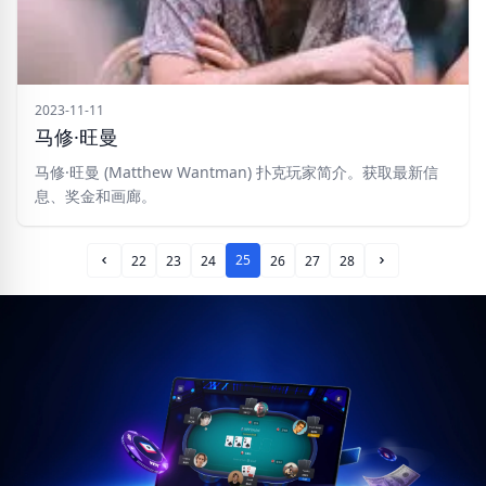
2023-11-11
马修·旺曼
马修·旺曼 (Matthew Wantman) 扑克玩家简介。获取最新信
息、奖金和画廊。
25
22
23
24
26
27
28
Prev Page
Next Page