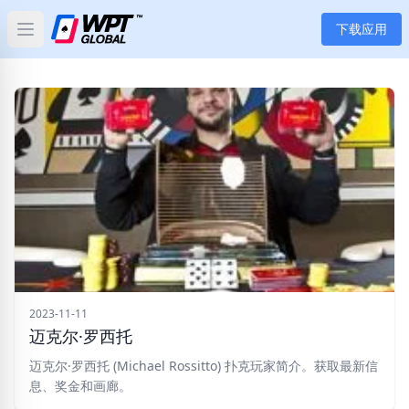
下载应用
Open main menu
首页
新闻
文章
扑克
应用
玩家
2023-11-11
迈克尔·罗西托
分类
迈克尔·罗西托 (Michael Rossitto) 扑克玩家简介。获取最新信
息、奖金和画廊。
标签