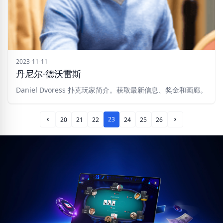
2023-11-11
丹尼尔·德沃雷斯
Daniel Dvoress 扑克玩家简介。获取最新信息、奖金和画廊。
23
20
21
22
24
25
26
Prev Page
Next Page