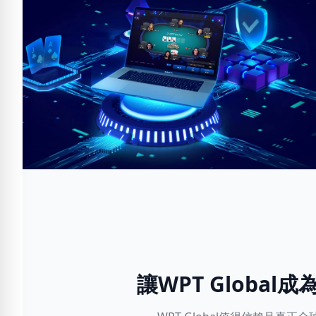
讓WPT Globa