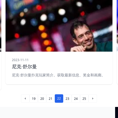
2023-11-11
尼克·舒尔曼
尼克·舒尔曼扑克玩家简介。获取最新信息、奖金和画廊。
22
19
20
21
23
24
25
Prev Page
Next Page