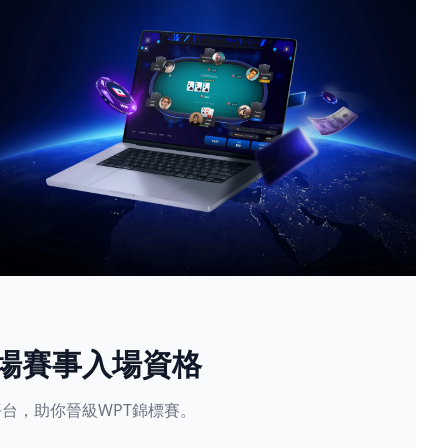
現場賽事入場資格
星賽平台，助你晉級WPT錦標賽。