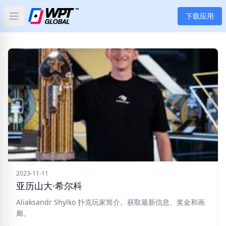
下载应用
Open main menu
首页
新闻
文章
扑克
应用
玩家
2023-11-11
亚历山大·希尔科
分类
Aliaksandr Shylko 扑克玩家简介。获取最新信息、奖金和画
廊。
标签