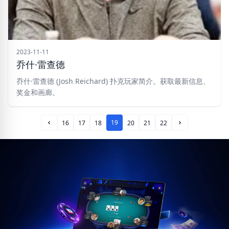
2023-11-11
乔什·雷查德
乔什·雷查德 (Josh Reichard) 扑克玩家简介。获取最新信息、
奖金和画廊。
19
16
17
18
20
21
22
Prev Page
Next Page