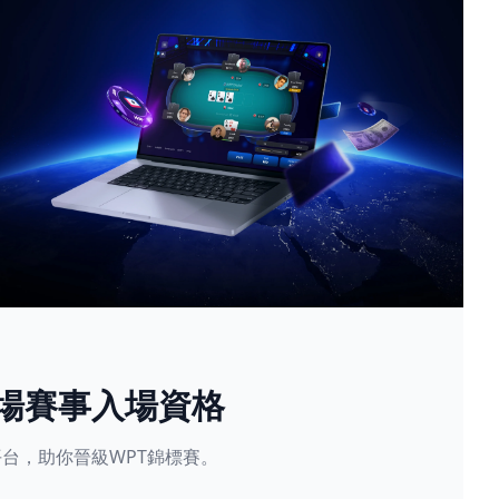
現場賽事入場資格
星賽平台，助你晉級WPT錦標賽。