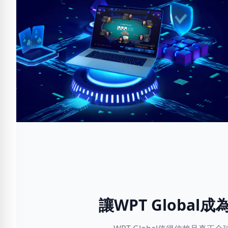
讓WPT Globa