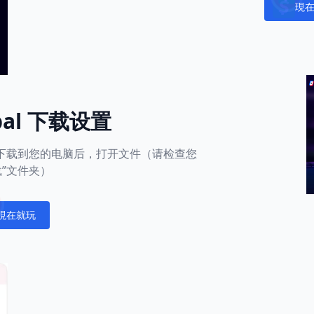
現
Notific
obal 下载设置
用下载到您的电脑后，打开文件（请检查您
载”文件夹）
現在就玩
fications