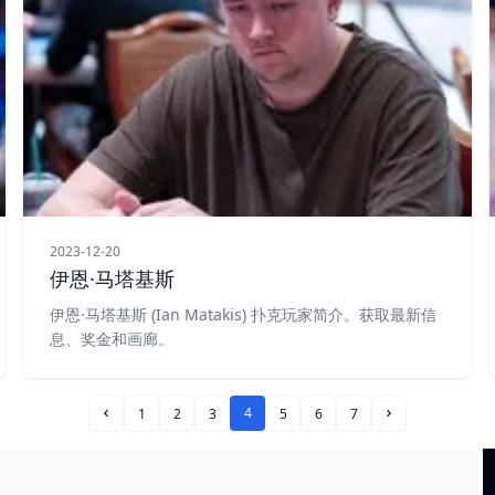
2023-12-20
伊恩·马塔基斯
伊恩·马塔基斯 (Ian Matakis) 扑克玩家简介。获取最新信
息、奖金和画廊。
4
1
2
3
5
6
7
Prev Page
Next Page