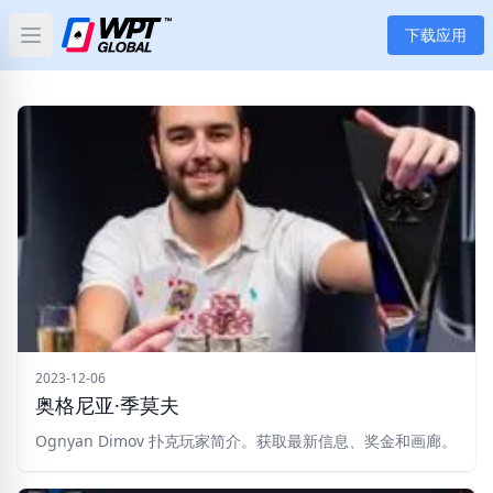
下载应用
Open main menu
首页
新闻
文章
扑克
应用
玩家
2023-12-06
奥格尼亚·季莫夫
分类
Ognyan Dimov 扑克玩家简介。获取最新信息、奖金和画廊。
标签