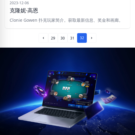
2023-12-06
克隆妮·高恩
Clonie Gowen 扑克玩家简介。获取最新信息、奖金和画廊。
32
29
30
31
Prev Page
Next Page