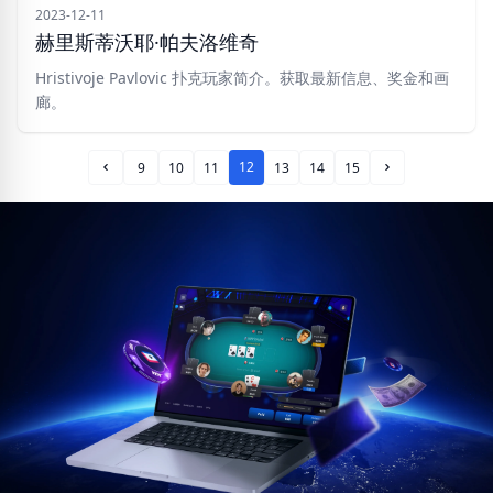
2023-12-11
赫里斯蒂沃耶·帕夫洛维奇
Hristivoje Pavlovic 扑克玩家简介。获取最新信息、奖金和画
廊。
12
9
10
11
13
14
15
Prev Page
Next Page